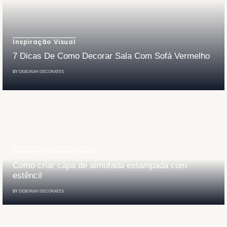
Inspiração Visual
7 Dicas De Como Decorar Sala Com Sofá Vermelho
BY
DEBORAH DECORATES
Elementos Decorativos
Como criar capa de almofada estampada com
estêncil
BY
DEBORAH DECORATES