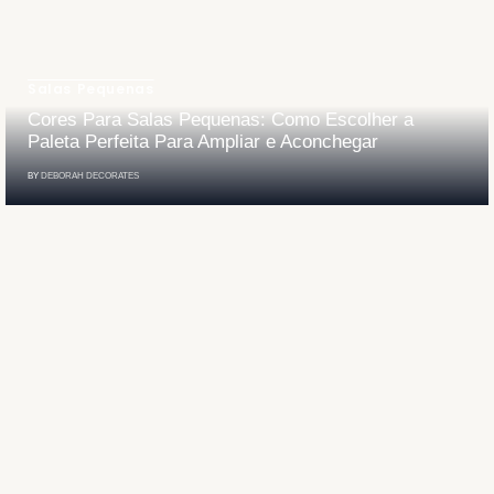
Salas Pequenas
Cores Para Salas Pequenas: Como Escolher a
Paleta Perfeita Para Ampliar e Aconchegar
BY
DEBORAH DECORATES