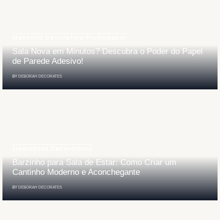
Mentoria Decorativa Profissional
Sala Nova em Minutos? Descubra o Poder do Papel
de Parede Adesivo!
BY
DEBORAH DECORATES
Elementos Decorativos
Barzinho para Sala de Estar: Como Criar um
Cantinho Moderno e Aconchegante
BY
DEBORAH DECORATES