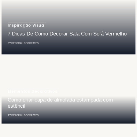
Inspiração Visual
7 Dicas De Como Decorar Sala Com Sofá Vermelho
BY
DEBORAH DECORATES
Elementos Decorativos
Como criar capa de almofada estampada com
estêncil
BY
DEBORAH DECORATES