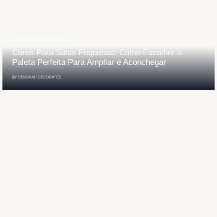
Salas Pequenas
Cores Para Salas Pequenas: Como Escolher a
Paleta Perfeita Para Ampliar e Aconchegar
BY
DEBORAH DECORATES