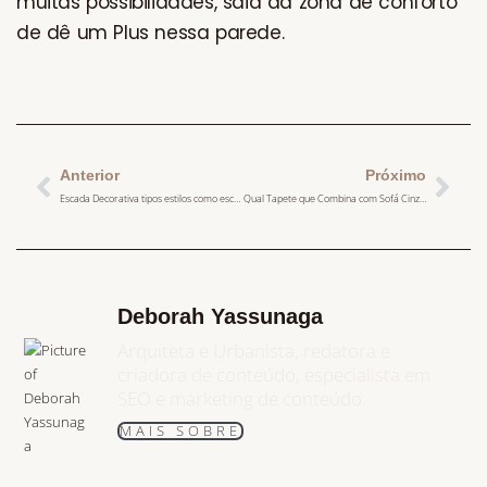
muitas possibilidades, saia da zona de conforto
de dê um Plus nessa parede.
Anterior
Próximo
Escada Decorativa tipos estilos como escolher a Ideal
Qual Tapete que Combina com Sofá Cinza? Dicas para Escolher o Ideal
Deborah Yassunaga
Arquiteta e Urbanista, redatora e
criadora de conteúdo, especialista em
SEO e marketing de conteúdo.
MAIS SOBRE