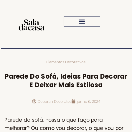
Iluminação Para Sala
Inspiração Visual
O Que Comprar
Elementos Decorativos
Parede Do Sofá, Ideias Para Decorar
E Deixar Mais Estilosa
Deborah Decorates
junho 6, 2024
Parede do sofá, nossa o que faço para
melhorar? Ou como vou decorar, o que vou por