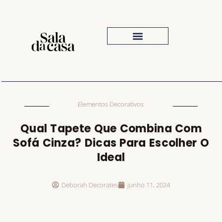
Iluminação Para Sala
Inspiração Visual
O Que Comprar
Elementos Decorativos
Qual Tapete Que Combina Com
Sofá Cinza? Dicas Para Escolher O
Ideal
Deborah Decorates
junho 11, 2024