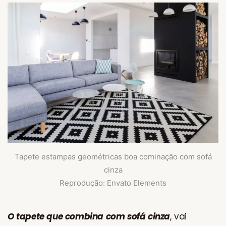
Tapete estampas geométricas boa cominação com sofá
cinza
Reprodução: Envato Elements
O tapete que combina com sofá cinza
, vai