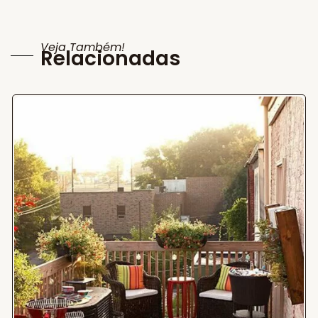
Veja Também!
Relacionadas