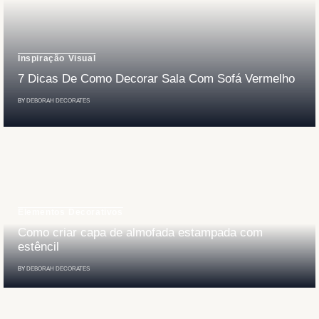
Inspiração Visual
7 Dicas De Como Decorar Sala Com Sofá Vermelho
BY
DEBORAH DECORATES
Elementos Decorativos
Como criar capa de almofada estampada com
estêncil
BY
DEBORAH DECORATES