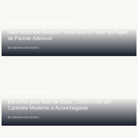
Mentoria Decorativa Profissional
Sala Nova em Minutos? Descubra o Poder do Papel
de Parede Adesivo!
BY
DEBORAH DECORATES
Elementos Decorativos
Barzinho para Sala de Estar: Como Criar um
Cantinho Moderno e Aconchegante
BY
DEBORAH DECORATES