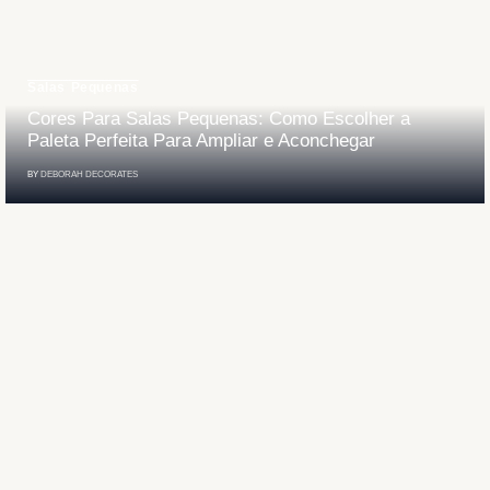
Salas Pequenas
Cores Para Salas Pequenas: Como Escolher a
Paleta Perfeita Para Ampliar e Aconchegar
BY
DEBORAH DECORATES