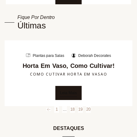
Fique Por Dentro
Últimas
Plantas para Salas
Deborah Decorates
Horta Em Vaso, Como Cultivar!
COMO CUTIVAR HORTA EM VASAO
Leia Mais
1
…
18
19
20
DESTAQUES