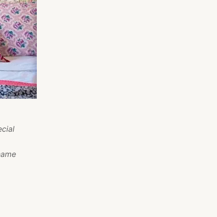
cial
chame