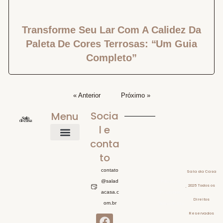
Transforme Seu Lar Com A Calidez Da
Paleta De Cores Terrosas: “Um Guia
Completo”
« Anterior
Próximo »
Socia
Menu
l e
conta
Home
Mobiliário
Iluminação Para Sala
Inspiração Visual
O que comprar
Sobre
to
contato
Sala da Casa
@salad
Politicas de
2025 Todos os
acasa.c
Privacidade
Direitos
om.br
Termos de Uso
Reservados