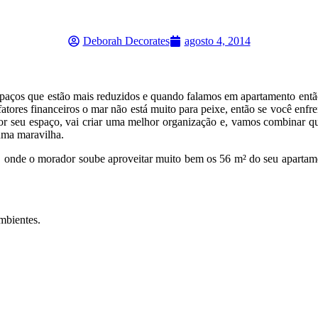
Deborah Decorates
agosto 4, 2014
spaços que estão mais reduzidos e quando falamos em apartamento entã
ores financeiros o mar não está muito para peixe, então se você enfren
hor seu espaço, vai criar uma melhor organização e, vamos combinar 
uma maravilha.
pê, onde o morador soube aproveitar muito bem os 56 m² do seu aparta
mbientes.