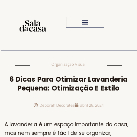
Iluminação Para Sala
Inspiração Visual
O Que Comprar
Organização Visual
6 Dicas Para Otimizar Lavanderia
Pequena: Otimização E Estilo
Deborah Decorates
abril 29, 2024
A lavanderia é um espaço importante da casa,
mas nem sempre é fácil de se organizar,