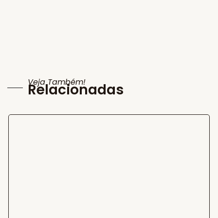
Veja Também!
Relacionadas