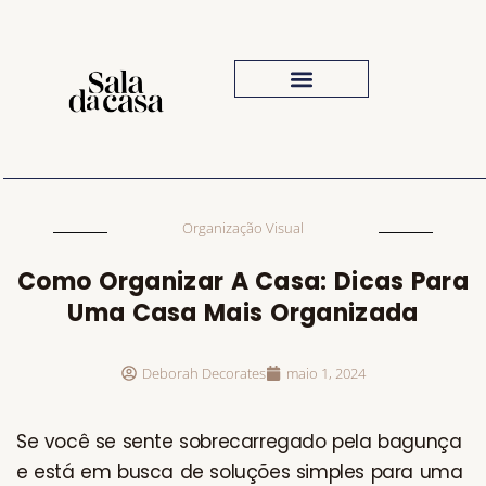
Iluminação Para Sala
Inspiração Visual
O Que Comprar
Organização Visual
Como Organizar A Casa: Dicas Para
Uma Casa Mais Organizada
Deborah Decorates
maio 1, 2024
Se você se sente sobrecarregado pela bagunça
e está em busca de soluções simples para uma