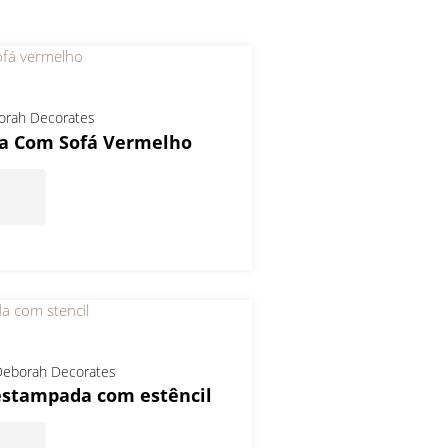
orah Decorates
la Com Sofá Vermelho
eborah Decorates
estampada com estêncil