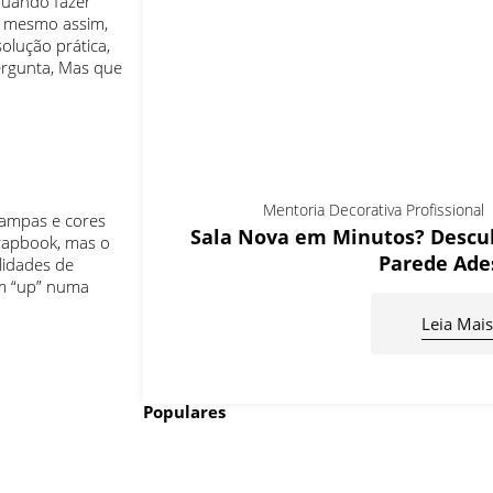
quando fazer
e mesmo assim,
olução prática,
ergunta, Mas que
Mentoria Decorativa Profissional
stampas e cores
Sala Nova em Minutos? Descub
crapbook, mas o
Parede Ade
lidades de
um “up” numa
Leia Mais
Populares