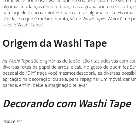
Como você pode usar washi tape na sua decoração? De vez em 
algumas mudanças é muito bom, mas a grana anda meio curta, 
bate aquele bicho carpinteiro para alterar alguma coisa. Eis uma s
rápida, e o que é melhor, barata, vá de
Washi Tapes.
Aí você me p
raios é Washi Tape?
Origem da Washi Tape
As
Washi Tape
são originárias do Japão, são fitas adesivas com e
diversas feitas de papel de arroz, e caiu no gosto de quem faz S
pessoal do “DIY” (faça você mesmo) descobriu as diversas possibi
aplicação na decoração, ou seja, para repaginar um móvel, dar 
parede, enfim, deixe a imaginação te levar.
Decorando com Washi Tape
Inspire-se: