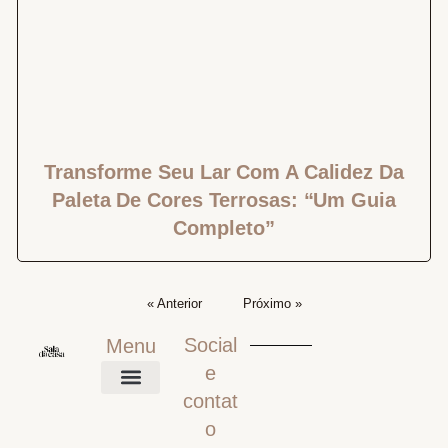
Transforme Seu Lar Com A Calidez Da
Paleta De Cores Terrosas: “Um Guia
Completo”
« Anterior
Próximo »
Social
Menu
e
contat
Home
Mobiliário
Iluminação Para Sala
Inspiração Visual
O que comprar
Sobre
o