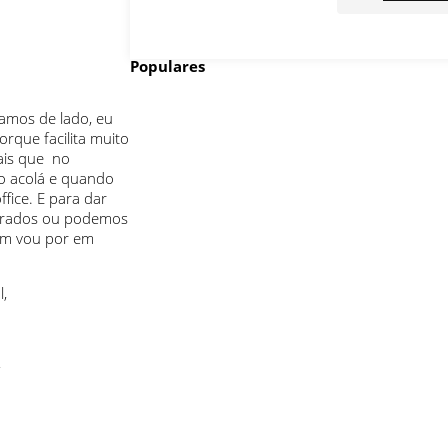
Populares
amos de lado, eu
rque facilita muito
ais que no
o acolá e quando
fice. E para dar
ontrados ou podemos
bém vou por em
,
,