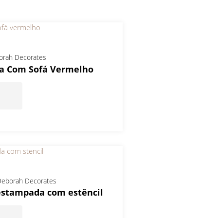
orah Decorates
la Com Sofá Vermelho
eborah Decorates
estampada com estêncil