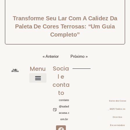
Transforme Seu Lar Com A Calidez Da
Paleta De Cores Terrosas: “Um Guia
Completo”
« Anterior
Próximo »
Socia
Menu
l e
conta
Home
Mobiliário
Iluminação Para Sala
Inspiração Visual
O que comprar
Sobre
to
contato
Sala da Casa
@salad
Politicas de
2025 Todos os
acasa.c
Privacidade
Direitos
om.br
Termos de Uso
Reservados