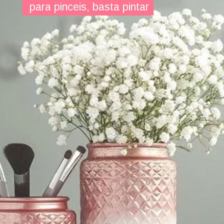
para pinceis, basta pintar
para pinceis, basta pintar