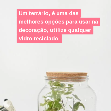
Um terrário, é uma das
Um terrário, é uma das
melhores opções para usar na
me
lhores opções para usar na
decoração, utilize qualquer
decoração, utilize qualquer
vidro reciclado.
vidro reciclado.