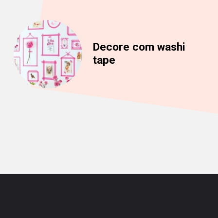
Decore com washi
tape
Opening
https://saladacasa.com.br/