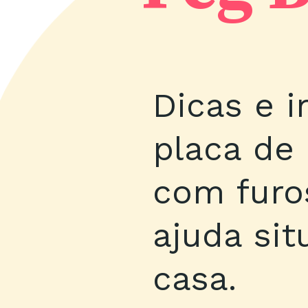
Dicas e i
placa de
com furo
ajuda si
casa.