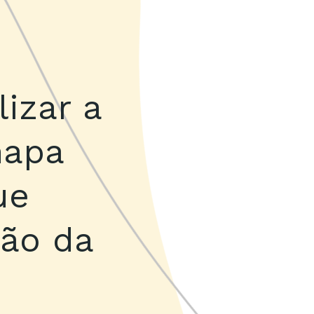
lizar a
hapa
ue
ção da