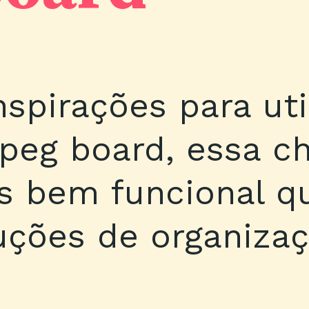
nspirações para uti
 peg board, essa c
s bem funcional q
tuções de organiza