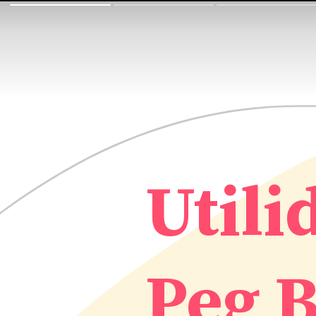
Utili
Peg 