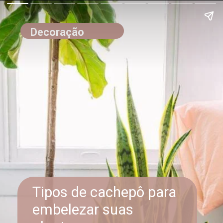
Decoração
Tipos de cachepô para
embelezar suas