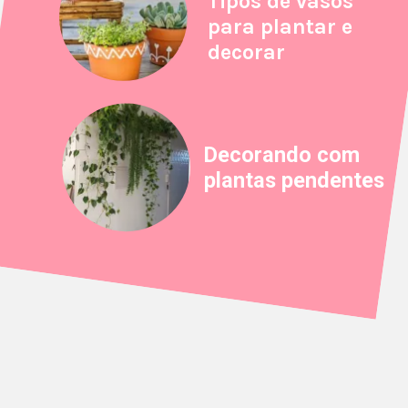
Tipos de vasos
para plantar e
decorar
Decorando com
plantas pendentes