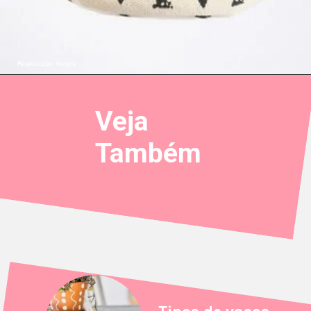
Reproduçao: Google
Veja
Também