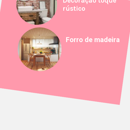
Decoração toque
rústico
Forro de madeira