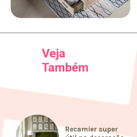
Veja
Também
Recamier super