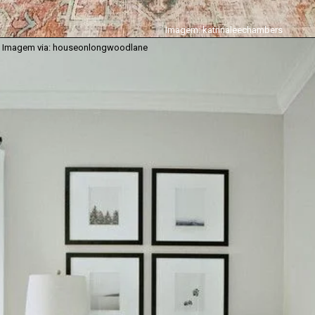
Imagem: katrinaleechambers
Imagem via: houseonlongwoodlane