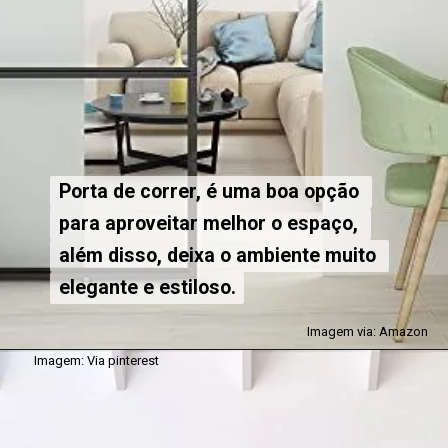
Porta de correr, é uma boa opção 
Porta de correr, é uma boa opção 
para aproveitar melhor o espaço, 
para aproveitar melhor o espaço, 
além disso, deixa o ambiente muito 
além disso, deixa o ambiente muito 
elegante e estiloso.
elegante e estiloso.
Imagem via: Amazon
Imagem: Via pinterest