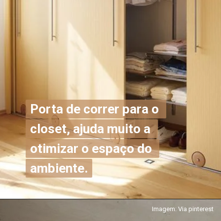
Porta de correr para o 
Porta de correr para o 
closet, ajuda muito a 
closet, ajuda muito a 
otimizar o espaço do 
otimizar o espaço do 
ambiente.
ambiente.
Imagem: Via pinterest