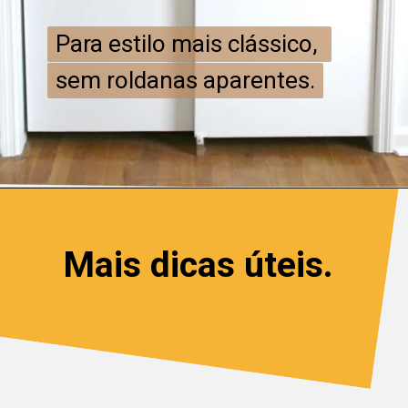
Para estilo mais clássico, 
Para estilo mais clássico, 
sem roldanas aparentes.
sem roldanas aparentes.
Mais dicas úteis.