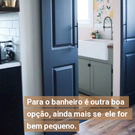
Para o banheiro é outra boa 
Para o banheiro é outra boa 
opção, ainda mais se  ele for 
opção, ainda mais se  ele for 
bem pequeno.
bem pequeno.