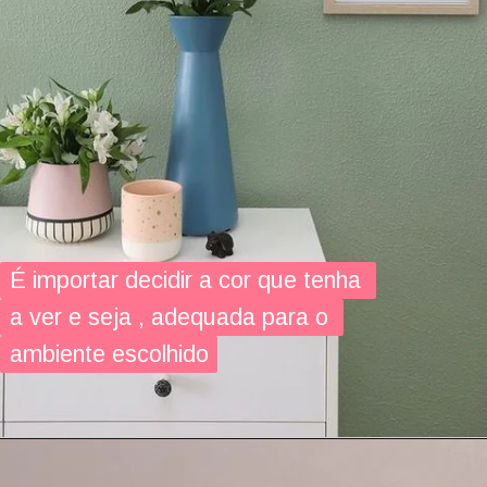
É importar decidir a cor que tenha 
É importar decidir a cor que tenha 
a ver e seja , adequada para o 
a ver e seja , adequada para o 
ambiente escolhido
ambiente escolhido