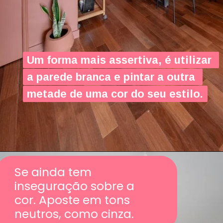
Um forma mais assertiva, é utilizar 
Um forma mais assertiva, é utilizar 
a parede branca e pintar a outra 
a parede branca e pintar a outra 
metade de uma cor do seu estilo.
metade de uma cor do seu estilo.
Se ainda tem 
inseguração sobre a 
cor. Aposte em tons 
neutros, como cinza.