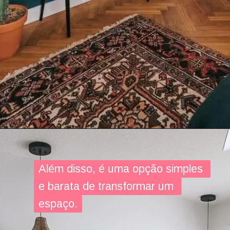
Além disso, é uma opção simples 
Além disso, é uma opção simples 
e barata de transformar um 
e barata de transformar um 
espaço.
espaço.