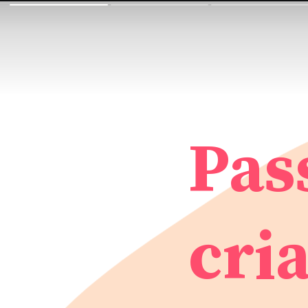
Pas
cri