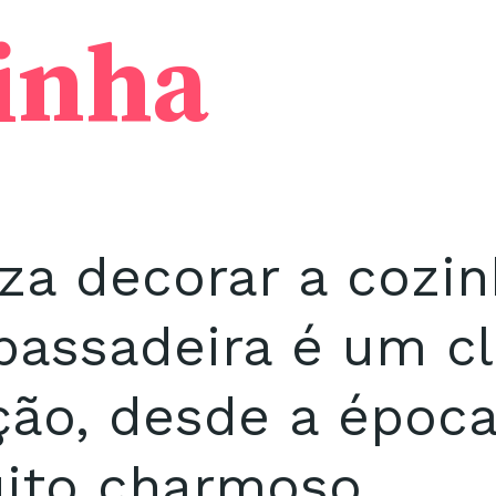
inha
za decorar a cozin
assadeira é um cl
ção, desde a époc
uito charmoso