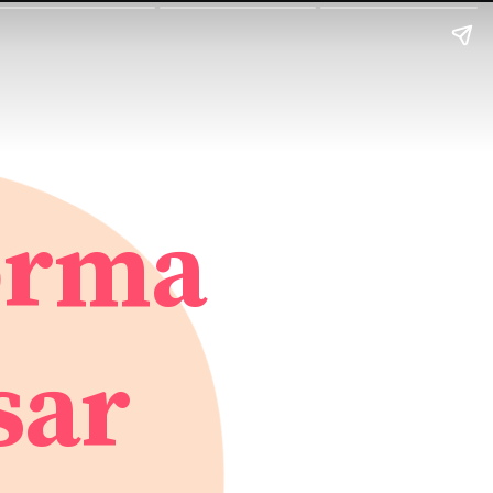
orma
sar