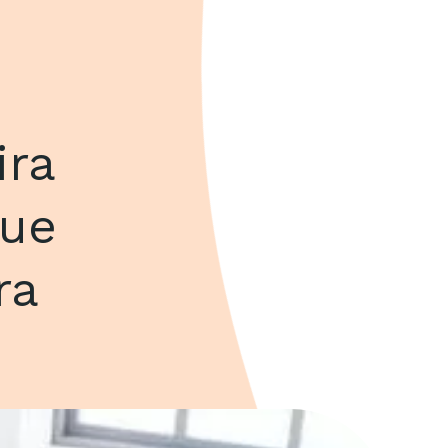
ira
que
ra