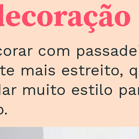
decoração
orar com passade
te mais estreito, 
dar muito estilo pa
.