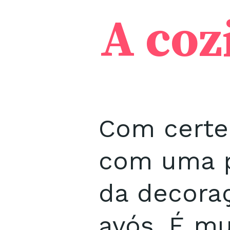
A coz
Com certe
com uma p
da decora
avós. É m