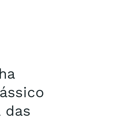
ha
ássico
a das