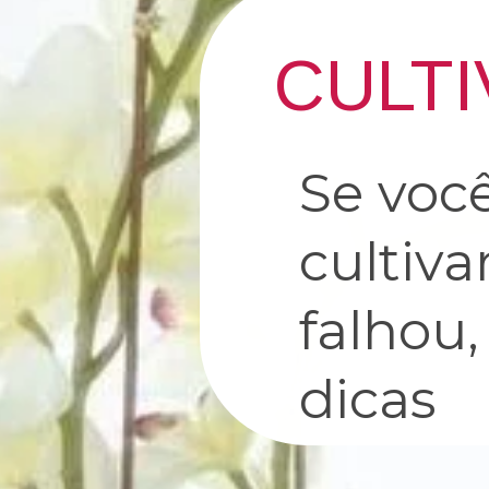
CULT
Se voc
cultiv
falhou
dicas