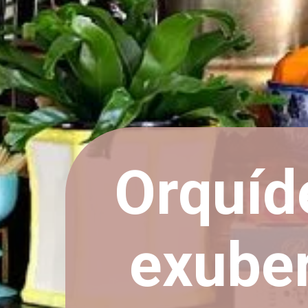
Orquíd
exuber