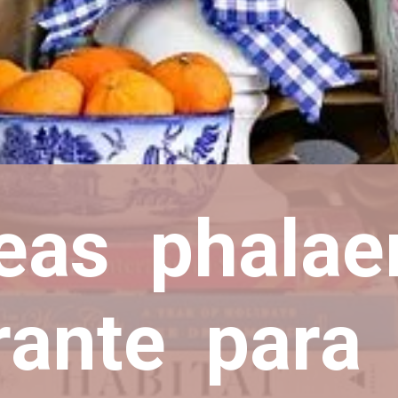
eas phalae
ante para