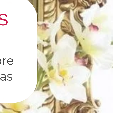
S
pre
as