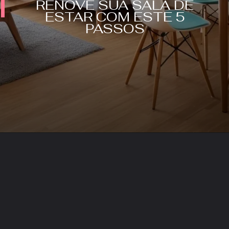
RENOVE SUA SALA DE
ESTAR COM ESTE 5
PASSOS
Opening
https://saladacasa.com.br/web-stories/renove-sua-sala-de-estar-com-este-5-passos