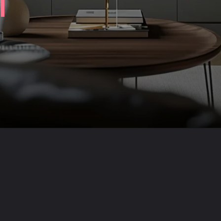
Opening
https://saladacasa.com.br/web-stories/10-dicas-para-decorar-sala-com-tv