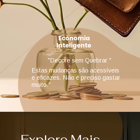
Economia
Inteligente
"Decore sem Quebrar "
Estas mudanças são acessíveis
e eficazes. Não é preciso gastar
muito."
Explore Mais