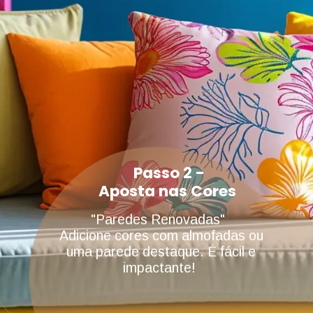
Passo 2 -
Aposta nas Cores
"Paredes Renovadas"
Adicione cores com almofadas ou
uma parede destaque. É fácil e
impactante!