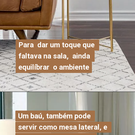
Para  dar um toque que 
Para  dar um toque que 
faltava na sala,  ainda 
faltava na sala,  ainda 
equilíbrar  o ambiente
equilíbrar  o ambiente
Um baú, também pode 
Um baú, também pode 
servir como mesa lateral, e 
servir como mesa lateral, e 