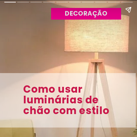
DECORAÇÃO
Como usar
luminárias de
chão com estilo