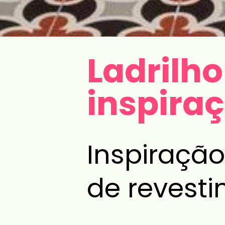
Ladrilho
inspira
Inspiraçã
de revest