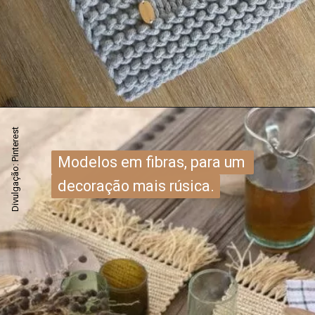
Divulgação: Pinterest
Modelos em fibras, para um 
Modelos em fibras, para um 
decoração mais rúsica.
decoração mais rúsica.