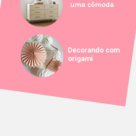
uma cômoda
Decorando com
origami