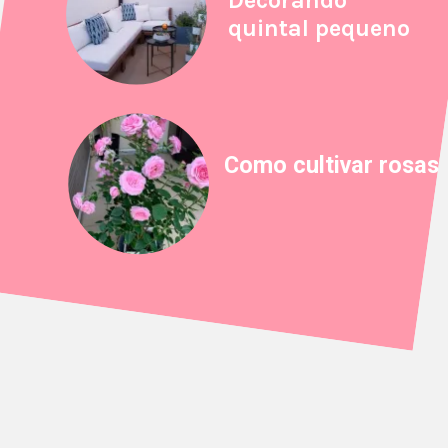
Decorando
quintal pequeno
Como cultivar rosas