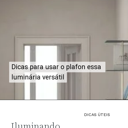
Dicas para usar o plafon essa 
Dicas para usar o plafon essa 
luminária versátil
luminária versátil
DICAS ÙTEIS
Iluminando 