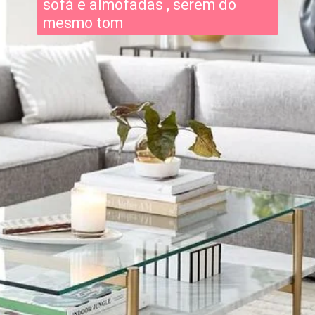
sofá e almofadas , serem do
mesmo tom