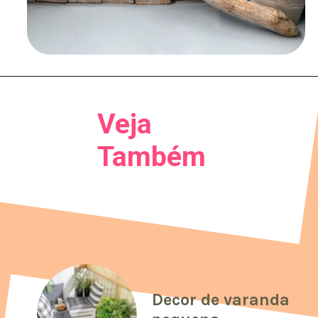
Veja
Também
Decor de varanda