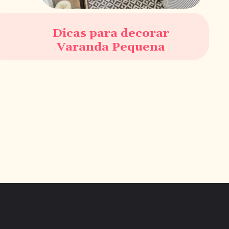
Dicas para decorar
Varanda Pequena
Opening
https://saladacasa.com.br/web-stories/conforto-e-beleza-na-medida-certa-como-decorar-sua-varanda-pequena-de-forma-acolhedora/