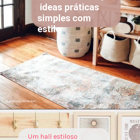
ideas práticas
simples com
estilo
Reprodução: Pinterest
Um hall estiloso