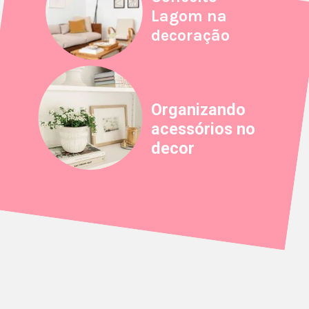
Lagom na
decoração
Organizando
acessórios no
decor