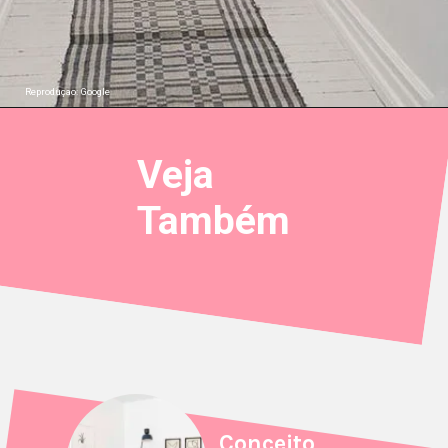
Reproduçao: Google
Veja
Também
Conceito