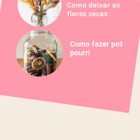
Como deixar as
flores secas
Como fazer pot
pourri