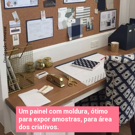
Divulgação: Pinterest
Um painel com moldura, ótimo
para expor amostras, para área
dos criativos.