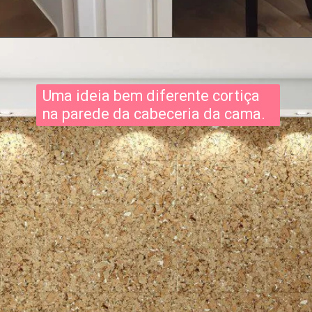
Uma ideia bem diferente cortiça
na parede da cabeceria da cama.