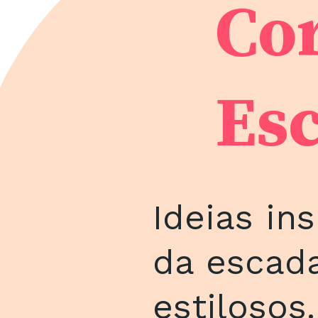
Co
Es
Ideias in
da escada
estilosos.