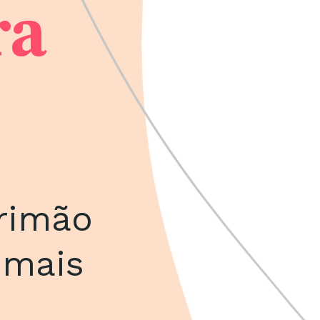
ra
rrimão
 mais