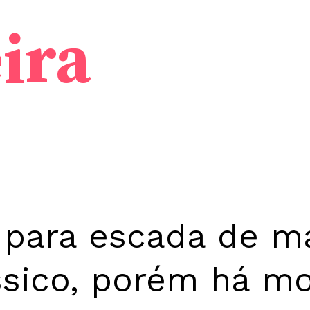
ira
 para escada de m
ssico, porém há m