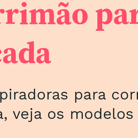
rrimão pa
cada
spiradoras para co
, veja os modelos