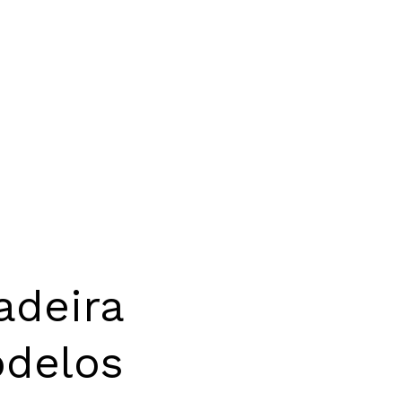
adeira
odelos