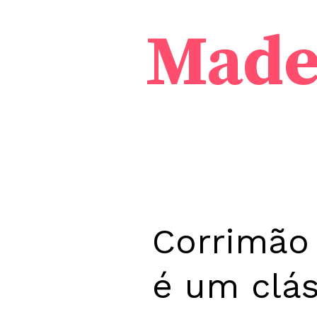
Made
Corrimão
é um clá