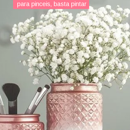
 para pinceis, basta pintar
 para pinceis, basta pintar