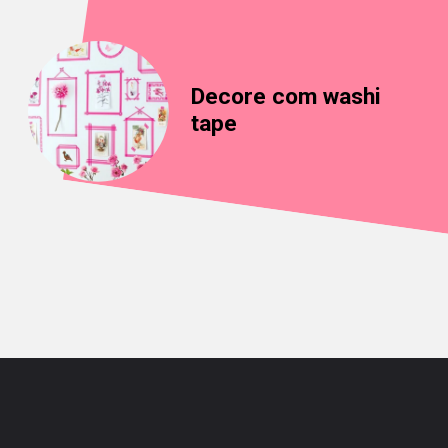
Decore com washi 
tape
Opening
https://saladacasa.com.br/