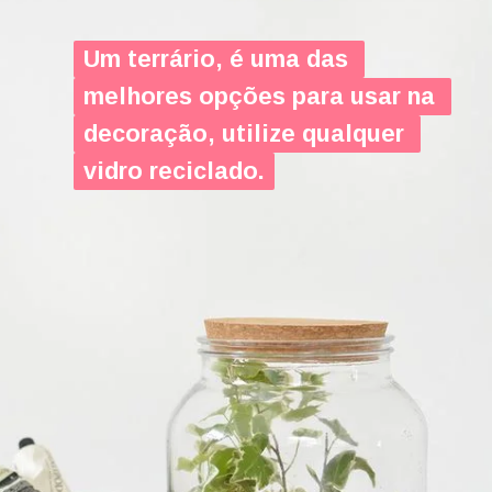
Um terrário, é uma das 
Um terrário, é uma das 
melhores opções para usar na 
me
lhores opções para usar na 
decoração, utilize qualquer 
decoração, utilize qualquer 
vidro reciclado.
vidro reciclado.