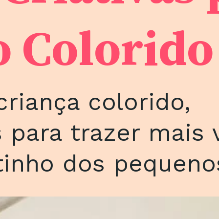
o Colorid
riança colorido,
 para trazer mais 
tinho dos pequeno