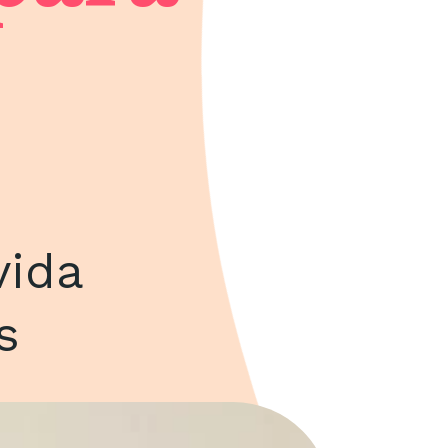
o
vida
s