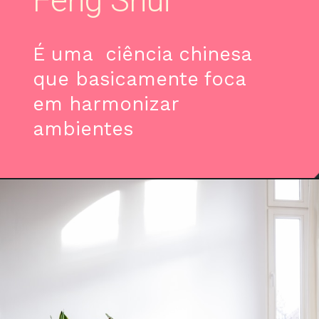
Feng Shui
É uma ciência chinesa
que basicamente foca
em harmonizar
ambientes