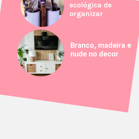
ecológica de
organizar
Branco, madeira e
nude no decor