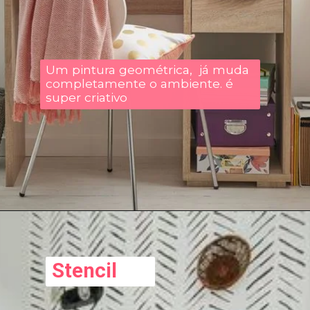
Um pintura geométrica, já muda
completamente o ambiente. é
super criativo
Stencil