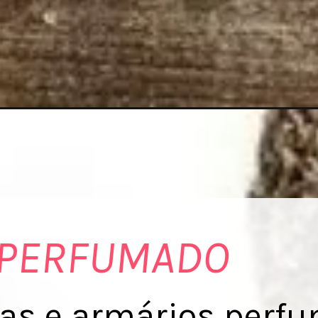
 PERFUMADO
tas e armários perf