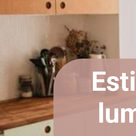
Est
lum