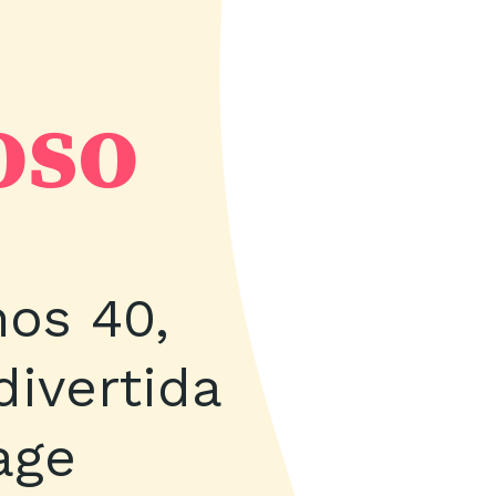
oso
os 40,
divertida
age