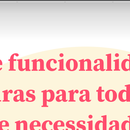
e funcionali
ras para to
 e necessida