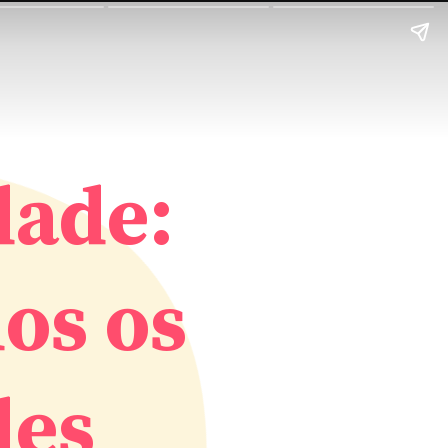
dade:
dos os
des