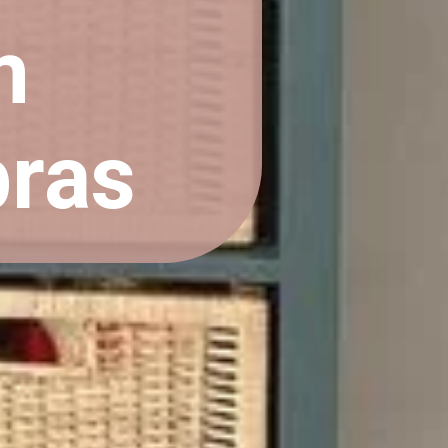
m
bras