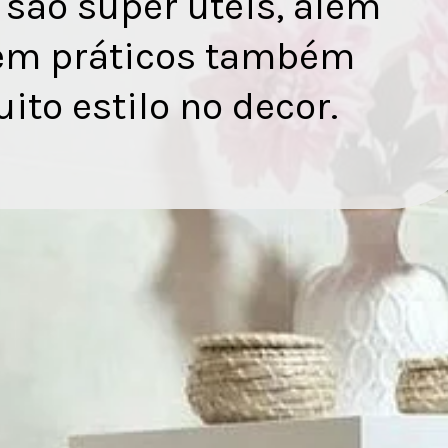
 são super úteis, além
em práticos também
ito estilo no decor.