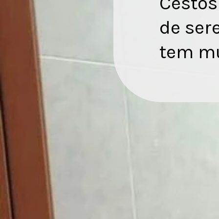
Cestos
de ser
tem mu